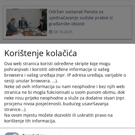
Održan sastanak Panela za
ujednačavanje sudske prakse iz
građanske oblasti
08.10.2025.
Korištenje kolačića
Korištenje vještačke inteligencije u
harmonizaciji sudske prakse
Ova web stranica koristi određene skripte koje mogu
02.09.2025.
pohranjivati i koristiti određene informacije iz vašeg
browsera i vašeg uređaja (npr. IP adresa uređaja, varijable o
sesiji unutar browsera, ...).
Nova Pravila o radu Panela za
Neke od ovih informacija su nam neophodne i bez njih web
stranica ne bi mogla fukcionisati u svom punom obimu, dok
ujednačavanje sudske prakse u BiH
neke nisu prijeko neophodne a služe za dodatne stvari (npr.
15.07.2025.
procjenu nivoa posjećenosti, budućeg usavršavanja
stranice...).
Na ovom mjestu možete dozvoliti ili uskratiti pravo na
korištenje tih informacija.