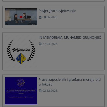
a
a
date.
date.
Povjerljivo savjetovanje
Press
Press
08.06.2026.
the
the
question
question
mark
mark
key
key
to
to
IN MEMORIAM, MUHAMED GRUHONJIĆ
get
get
27.04.2026.
the
the
keyboard
keyboard
shortcuts
shortcuts
for
for
changing
changing
dates.
dates.
Prava zaposlenih i građana moraju biti
u fokusu
02.12.2025.