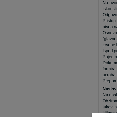
Na ovom
iskoris
Odgovor
Pristup
nivoa na
Osnovni
“glavno
crvene b
Ispod p
Pojedin
Dokumen
formira
acrobat 
Preporu
Naslov
Na nasl
Obzirom
takav p
klikom 