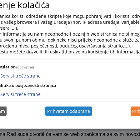
enje kolačića
.
nica” se sastoji od šest grupa informacija. Raspoređene su
nica koristi određene skripte koje mogu pohranjivati i koristiti od
iz vašeg browsera i vašeg uređaja (npr. IP adresa uređaja, varijable 
ktuelnosti obuhvata najaktuelnije informacije vezane za svak
era, ...).
o su informacije o aktivnostima koje su se već desile.
h informacija su nam neophodne i bez njih web stranica ne bi mog
Riječ predsjednika sadrži pozdravnu riječ predsjednik
i u svom punom obimu, dok neke nisu prijeko neophodne a služe z
 procjenu nivoa posjećenosti, budućeg usavršavanja stranice...).
šlice i želje za što boljom međusobnom komunikacijom.
tu možete dozvoliti ili uskratiti pravo na korištenje tih informacija
Najava događaja predstavlja najavu budućih događanja 
m događanja.
nslation
esto postavljana pitanja prikazuje pitanja i odgovore koji su n
(obavezna)
 vezana su za rad suda ili druge aktivnosti vezane za sam sud.
Servisi treće strane
aspored suđenja prikazuje detaljne informacije o suđenjima 
litika o posjećenosti stranica
ki period.
Servisi treće strane
ijesti iz pravosuđa obuhvata informacije koje su vezane z
svih grupa starije novosti i informacije osim onih koje su 
tam
Prihvatam odabrane
Pri
. Klikom na riječ “više” prebaciti će vas arhivu aktuelnosti ili dr
da
na Rad suda otvoriti će vam se web stranicama sa svim novost