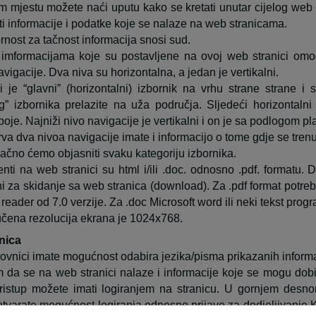
 mjestu možete naći uputu kako se kretati unutar cijelog web p
titi informacije i podatke koje se nalaze na web stranicama.
nost za tačnost informacija snosi sud.
 imformacijama koje su postavljene na ovoj web stranici omo
vigacije. Dva niva su horizontalna, a jedan je vertikalni.
 je “glavni” (horizontalni) izbornik na vrhu strane strane i 
g” izbornika prelazite na uža područja. Sljedeći horizontalni
oje. Najniži nivo navigacije je vertikalni i on je sa podlogom pl
rva dva nivoa navigacije imate i informacijo o tome gdje se trenu
ačno ćemo objasniti svaku kategoriju izbornika.
ti na web stranici su html i/ili .doc. odnosno .pdf. formatu. D
ni za skidanje sa web stranica (download). Za .pdf format potr
reader od 7.0 verzije. Za .doc Microsoft word ili neki tekst prog
čena rezolucija ekrana je 1024x768.
nica
ovnici imate mogućnost odabira jezika/pisma prikazanih informa
 da se na web stranici nalaze i informacije koje se mogu dobi
ristup možete imati logiranjem na stranicu. U gornjem desn
otvarate mogućnost logiranja odnosno prijave za dodjeljivanje 