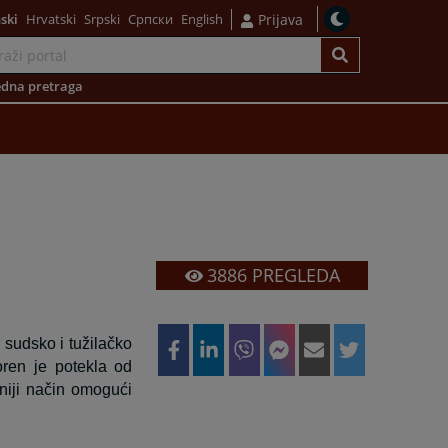
ski
Hrvatski
Srpski
Српски
English
Prijava
dna pretraga
3886
PREGLEDA
 sudsko i tužilačko
oren je potekla od
niji način omogući