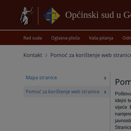
Općinski sud u G
Rad suda
Oglasna ploča
Vaša pitanja
Odn
Kontakt
Pomoć za korištenje web stranic
Mapa stranice
Pomo
Pomoć za korištenje web stranice
Poštovan
idejni 
vijeće 
namjere
javnosti
Stranice