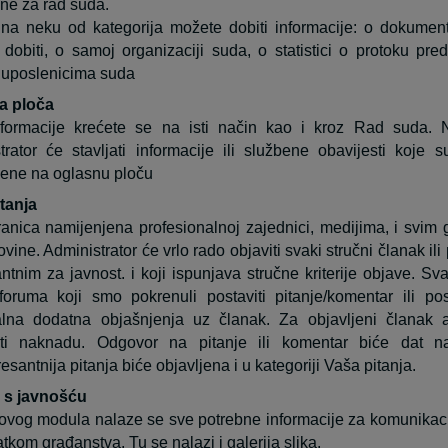
ne za rad suda.
na neku od kategorija možete dobiti informacije: o dokume
dobiti, o samoj organizaciji suda, o statistici o protoku pre
 uposlenicima suda
a ploča
nformacije krećete se na isti način kao i kroz Rad suda. 
trator će stavljati informacije ili službene obavijesti koje 
jene na oglasnu ploču
tanja
anica namijenjena profesionalnoj zajednici, medijima, i svim
ine. Administrator će vrlo rado objaviti svaki stručni članak ili
antnim za javnost. i koji ispunjava stručne kriterije objave. Sva
 foruma
koji smo pokrenuli postaviti pitanje/komentar ili pos
alna dodatna objašnjenja uz članak. Za objavljeni članak
ati naknadu. Odgovor na pitanje ili komentar biće dat 
esantnija pitanja biće objavljena i u kategoriji Vaša pitanja.
 s javnošću
ovog modula nalaze se sve potrebne informacije za komunikacij
atkom građanstva. Tu se nalazi i galerija slika.