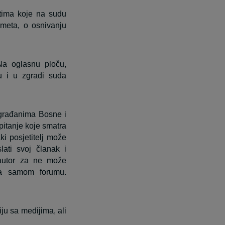
ntima koje na sudu
dmeta, o osnivanju
Na oglasnu ploču,
su i u zgradi suda
 građanima Bosne i
 pitanje koje smatra
ki posjetitelj može
lati svoj članak i
 autor za ne može
na samom forumu.
u sa medijima, ali