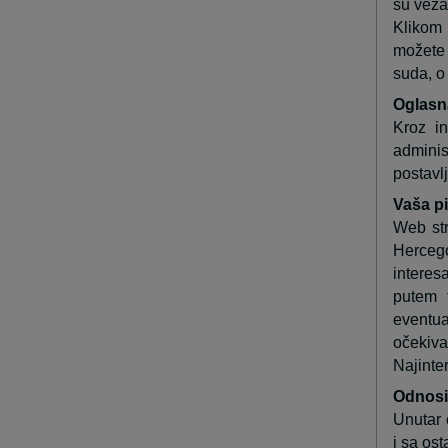
su veza
Klikom 
možete 
suda, o
Oglasn
Kroz i
adminis
postavl
Vaša pi
Web str
Hercegov
interes
putem
eventu
očekiv
Najinter
Odnosi
Unutar 
i sa ost