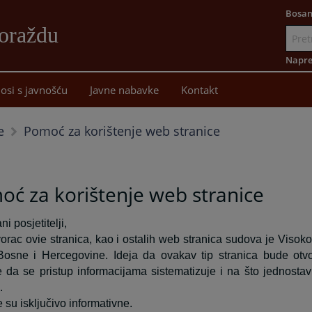
Bosan
oraždu
Idi
na
Napre
sadržaj
osi s javnošću
Javne nabavke
Kontakt
Pomoć za korištenje web stranice
e
ć za korištenje web stranice
i posjetitelji,
tvorac ovie stranica, kao i ostalih web stranica sudova je Visoko
Bosne i Hercegovine. Ideja da ovakav tip stranica bude otv
 da se pristup informacijama sistematizuje i na što jednostav
.
 su isključivo informativne.