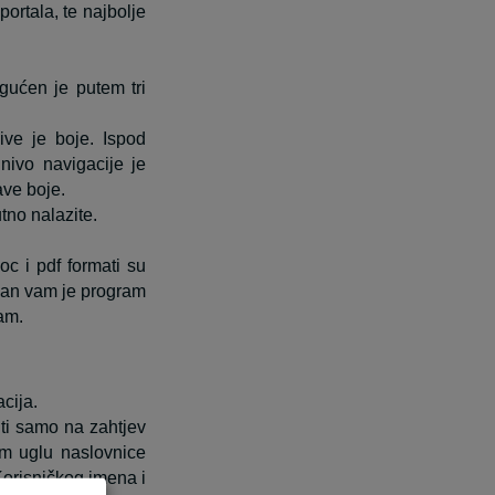
ortala, te najbolje
gućen je putem tri
sive je boje. Ispod
 nivo navigacije je
ave boje.
tno nalazite.
oc i pdf formati su
eban vam je program
ram.
cija.
ti samo na zahtjev
om uglu naslovnice
Korisničkog imena i