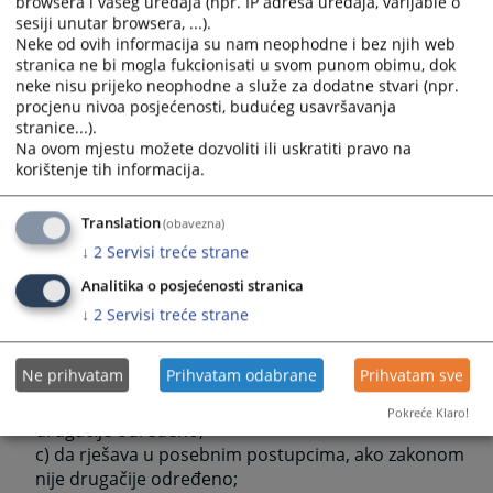
browsera i vašeg uređaja (npr. IP adresa uređaja, varijable o
c) u sporovima koji se odnose na avione, te u
sesiji unutar browsera, ...).
sporovima na koje se primjenjuje vazduhoplovno
Neke od ovih informacija su nam neophodne i bez njih web
stranica ne bi mogla fukcionisati u svom punom obimu, dok
pravo, osim sporova o prijevozu putnika;
neke nisu prijeko neophodne a služe za dodatne stvari (npr.
d) sporovie iz autorskog prava, srodnih prava i
procjenu nivoa posjećenosti, budućeg usavršavanja
prava industrijske svojine;
stranice...).
e) sporove nastale povodom djela za koja se tvrdi
Na ovom mjestu možete dozvoliti ili uskratiti pravo na
da predstavljaju nelojalnu konkurenciju ili
korištenje tih informacija.
monopolistički sporazum;
f) privrednr prijestupe i
Translation
(obavezna)
g) u postupku stečaja i likvidacije, u skladu sa
↓
2
Servisi treće strane
zakonom, kao i u svim sporovima koji nastanu u
toku i povodom provođenja postupka stečaja i
Analitika o posjećenosti stranica
likvidacije.
↓
2
Servisi treće strane
U drugim predmetima:
a) da vodi izvršni postupak, ako zakonom nije
Ne prihvatam
Prihvatam odabrane
Prihvatam sve
drugačije određeno;
b) da određuje mjere osiguranja, ako zakonom nije
Pokreće Klaro!
drugačije određeno;
c) da rješava u posebnim postupcima, ako zakonom
nije drugačije određeno;