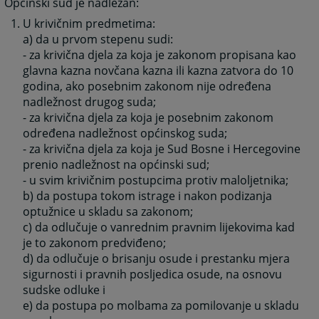
Općinski sud je nadležan:
U krivičnim predmetima:
a) da u prvom stepenu sudi:
- za krivična djela za koja je zakonom propisana kao
glavna kazna novčana kazna ili kazna zatvora do 10
godina, ako posebnim zakonom nije određena
nadležnost drugog suda;
- za krivična djela za koja je posebnim zakonom
određena nadležnost općinskog suda;
- za krivična djela za koja je Sud Bosne i Hercegovine
prenio nadležnost na općinski sud;
- u svim krivičnim postupcima protiv maloljetnika;
b) da postupa tokom istrage i nakon podizanja
optužnice u skladu sa zakonom;
c) da odlučuje o vanrednim pravnim lijekovima kad
je to zakonom predviđeno;
d) da odlučuje o brisanju osude i prestanku mjera
sigurnosti i pravnih posljedica osude, na osnovu
sudske odluke i
e) da postupa po molbama za pomilovanje u skladu