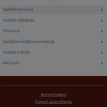
Nadležnost suda
Sudska odjeljenja
Pisarnica
Zemljišno-knjižna kancelarija
Sudska policija
Akti suda
Korisni linkovi
Pomoć za korištenje