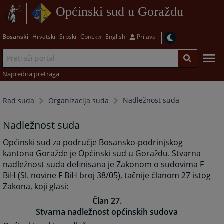
Općinski sud u Goraždu
Bosanski
Hrvatski
Srpski
Српски
English
Prijava
Napredna pretraga
Nadležnost suda
Rad suda
Organizacija suda
Nadležnost suda
Općinski sud za područje Bosansko-podrinjskog
kantona Goražde je Općinski sud u Goraždu. Stvarna
nadležnost suda definisana je Zakonom o sudovima F
BiH (Sl. novine F BiH broj 38/05), tačnije članom 27 istog
Zakona, koji glasi:
Član 27.
Stvarna nadležnost općinskih sudova