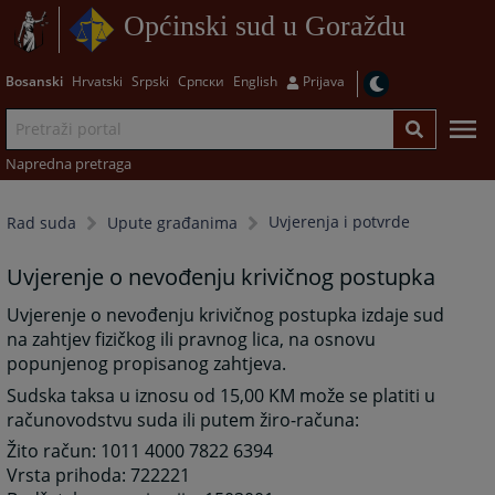
Općinski sud u Goraždu
Bosanski
Hrvatski
Srpski
Српски
English
Prijava
Napredna pretraga
Uvjerenja i potvrde
Rad suda
Upute građanima
Uvjerenje o nevođenju krivičnog postupka
Uvjerenje o nevođenju krivičnog postupka izdaje sud
na zahtjev fizičkog ili pravnog lica, na osnovu
popunjenog propisanog zahtjeva.
Sudska taksa u iznosu od 15,00 KM može se platiti u
računovodstvu suda ili putem žiro-računa:
Žito račun: 1011 4000 7822 6394
Vrsta prihoda: 722221