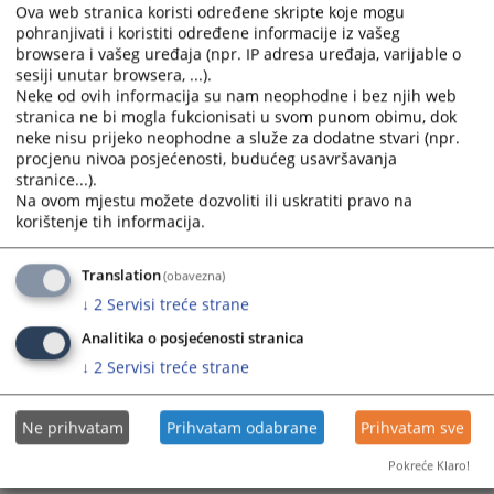
Ova web stranica koristi određene skripte koje mogu
- Uvjerenje da se protiv lica ne vodi krivični postupak,
pohranjivati i koristiti određene informacije iz vašeg
da ne postoji potvrđena optužnica i da lice nije
browsera i vašeg uređaja (npr. IP adresa uređaja, varijable o
osuđeno pravosnažnom presudom u krivičnom
sesiji unutar browsera, ...).
postupku.
Neke od ovih informacija su nam neophodne i bez njih web
Izdaje se u pisarnici suda.
stranica ne bi mogla fukcionisati u svom punom obimu, dok
Taksa: 15,00 KM
neke nisu prijeko neophodne a služe za dodatne stvari (npr.
procjenu nivoa posjećenosti, budućeg usavršavanja
- Apostille pečat ovjerava se u pisarnici suda.
stranice...).
Taksa: 10,00 KM
Na ovom mjestu možete dozvoliti ili uskratiti pravo na
- Ovjera prevoda vrši se u pisarnici suda.
korištenje tih informacija.
Taksa: 10,00 KM
Translation
(obavezna)
2367
PREGLEDA
↓
2
Servisi treće strane
Analitika o posjećenosti stranica
↓
2
Servisi treće strane
Ne prihvatam
Prihvatam odabrane
Prihvatam sve
Pokreće Klaro!