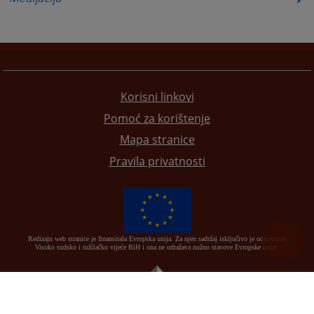
Korisni linkovi
Pomoć za korištenje
Mapa stranice
Pravila privatnosti
Redizajn web stranice je finansirala Evropska unija. Za njen sadržaj isključivo je odgovorno
Visoko sudsko i tužilačko vijeće BiH i ona ne odražava nužno stavove Evropske unije.