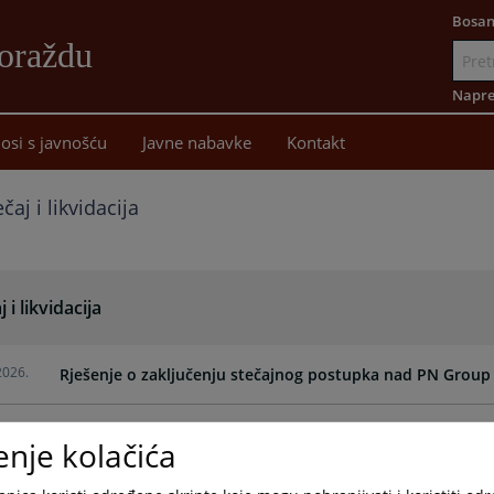
Bosan
oraždu
Idi
na
Napre
sadržaj
osi s javnošću
Javne nabavke
Kontakt
ečaj i likvidacija
j i likvidacija
2026.
Rješenje o zaključenju stečajnog postupka nad PN Group
2026.
Rješenje o zaključenju likvidacionog postupka nad Emko 
enje kolačića
2026.
Rješenje o pokretanju postupka likvidacije nad 18. Sept