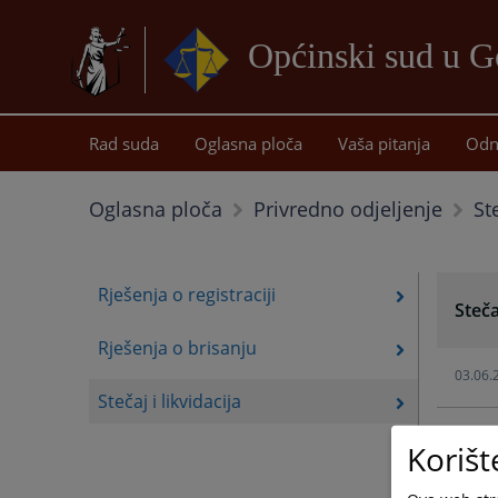
Općinski sud u G
Rad suda
Oglasna ploča
Vaša pitanja
Odn
St
Oglasna ploča
Privredno odjeljenje
Rješenja o registraciji
Steča
Rješenja o brisanju
03.06.
Stečaj i likvidacija
03.06.
Korišt
03.06.