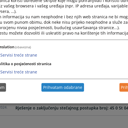
nica koristi određene skripte koje mogu pohranjivati i koristiti od
iz vašeg browsera i vašeg uređaja (npr. IP adresa uređaja, varijable 
era, ...).
2026.
Rješenje o zaključenju stečajnog postupka broj 45 0 St 04
h informacija su nam neophodne i bez njih web stranica ne bi mog
i u svom punom obimu, dok neke nisu prijeko neophodne a služe z
 procjenu nivoa posjećenosti, budućeg usavršavanja stranice...).
2026.
045 0 St 048916 25 St - Prijava nedovoljnosti stečajne ma
tu možete dozvoliti ili uskratiti pravo na korištenje tih informacija
2025.
Rješenje o otvaranju stečajnog postupka 45 0 St 048916 
nslation
(obavezna)
Servisi treće strane
2025.
Rješenje kojim se zakazuje ročište za glavnu diobu u st
litika o posjećenosti stranica
Servisi treće strane
2025.
Rješenje o zaključenju stečajnog postupka brjo: 45 0 St 0
tam
Prihvatam odabrane
Pri
2024.
Rješenje o otvaranju stečajnog postupka: 45 0 St 047564 
2024.
Rješenje o zaključenju stečajnog postupka broj: 45 0 St 046