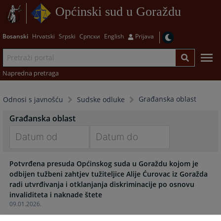
Općinski sud u Goraždu
Bosanski
Hrvatski
Srpski
Српски
English
Prijava
Napredna pretraga
Građanska oblast
Odnosi s javnošću
Sudske odluke
Građanska oblast
Navigate
Navigate
Potvrđena presuda Općinskog suda u Goraždu kojom je
forward
forward
odbijen tužbeni zahtjev tužiteljice Alije Ćurovac iz Goražda
to
to
radi utvrđivanja i otklanjanja diskriminacije po osnovu
interact
interact
invaliditeta i naknade štete
with
with
09.01.2026.
the
the
calendar
calendar