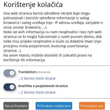
Korištenje kolačića
45 0 P 047503 24 P od 26.12.2024. godine
and
and
30.12.2025.
select
select
Ova web stranica koristi određene skripte koje mogu
a
a
pohranjivati i koristiti određene informacije iz vašeg
Rješenjem Općinskog suda u Goraždu usvojen je tužbeni
date.
date.
browsera i vašeg uređaja (npr. IP adresa uređaja, varijable o
zahtjev tužitelja "Baša" d.o.o. Ustikolina protiv tuženog
Press
Press
sesiji unutar browsera, ...).
Općina Foča Ustikolina, a isto rješenje je potvrđeno od
the
the
Neke od ovih informacija su nam neophodne i bez njih web
strane Kantonalnog suda u Goraždu
question
question
stranica ne bi mogla fukcionisati u svom punom obimu, dok
21.02.2025.
neke nisu prijeko neophodne a služe za dodatne stvari (npr.
mark
mark
procjenu nivoa posjećenosti, budućeg usavršavanja
key
key
stranice...).
to
to
Na ovom mjestu možete dozvoliti ili uskratiti pravo na
get
get
korištenje tih informacija.
the
the
keyboard
keyboard
Translation
(obavezna)
shortcuts
shortcuts
↓
2
Servisi treće strane
for
for
changing
changing
Analitika o posjećenosti stranica
dates.
dates.
↓
2
Servisi treće strane
Ne prihvatam
Prihvatam odabrane
Prihvatam sve