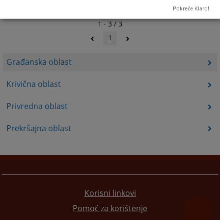
Pokreće Klaro!
1 - 3 / 3
1
Građanska oblast
Krivična oblast
Privredna oblast
Prekršajna oblast
Korisni linkovi
Pomoć za korištenje