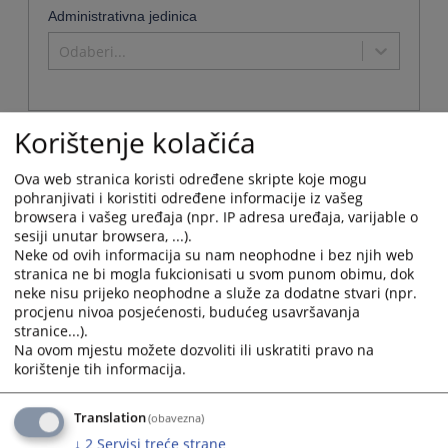
Administrativna jedinica
Odaberi...
Korištenje kolačića
Naziv
Ova web stranica koristi određene skripte koje mogu
Općinski sud u Goraždu
pohranjivati i koristiti određene informacije iz vašeg
Naziv institucije:
Općinski sud u Goraždu
browsera i vašeg uređaja (npr. IP adresa uređaja, varijable o
Adresa:
Ulica Zaima Imamovića 3, 73000 Goražde
sesiji unutar browsera, ...).
Neke od ovih informacija su nam neophodne i bez njih web
Telefon:
038 221 041 - Centrala
stranica ne bi mogla fukcionisati u svom punom obimu, dok
Telefaks:
038 221 - 041 - Općinski sud u Goraždu
neke nisu prijeko neophodne a služe za dodatne stvari (npr.
Adresa elektronske pošte:
opsudgor@bih.net.ba
procjenu nivoa posjećenosti, budućeg usavršavanja
Web stranica:
https://opsud-gorazde.pravosudje.ba
stranice...).
Na ovom mjestu možete dozvoliti ili uskratiti pravo na
Radno vrijeme:
08:00-16:00
korištenje tih informacija.
Predsjednik:
Sead Imamović
Ostale
Potvrde se dobijaju radnim danima od 08:00 do 16:0
informacije:
sati
Translation
(obavezna)
Uvjerenja da se ne vodi krivični postupak, Uvjerenje da se ne
↓
2
Servisi treće strane
vodi stečaj i likvidacija, Uvjerenje o nekažnjavanju za prekršaj,