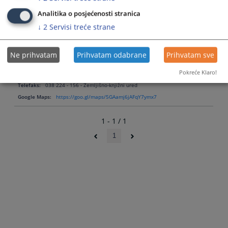
Potvrde
Potvrda da stranka nije evidentirana kao vlasnik nekretnina,
koje se
Potvrda da stranka nije evidentirana kao etažni vlasnik stana,
Analitika o posjećenosti stranica
mogu
Potvrda da je podnešen zahtjev za uspostavu ZK uloška, Potvrda
dobiti u
da nije uspostavljen ZK uložak, Potvrda da je uspostavljen ZK
↓
2
Servisi treće strane
sudu:
uložak, Potvrda da je podnešen zahtjev za upis hipoteke, Potvrda
da je nekretnina opterećena ili nije opterećena hipotekom
Kontakt telefon službenika za informisanje:
038 221 041
Ne prihvatam
Prihvatam odabrane
Prihvatam sve
Kontakt e-mail službenika za informisanje:
opsudgo@bih.net.ba.ba
Pokreće Klaro!
Telefaks:
038 223 - 685 - Prekršajno odjeljenje
Telefaks:
038 224 - 156 - Zemljišno-knjižni ured
Google Maps:
https://goo.gl/maps/5GAamj6jAFqY7ymx7
1 - 1 / 1
1