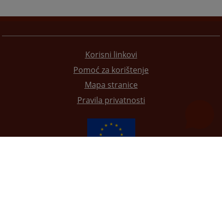
Korisni linkovi
Pomoć za korištenje
Mapa stranice
Pravila privatnosti
Redizajn web stranice je finansirala Evropska unija. Za njen sadržaj isključivo je odgovorno
Visoko sudsko i tužilačko vijeće BiH i ona ne odražava nužno stavove Evropske unije.
© 2021
Visoko sudsko i tužilačko vijeće