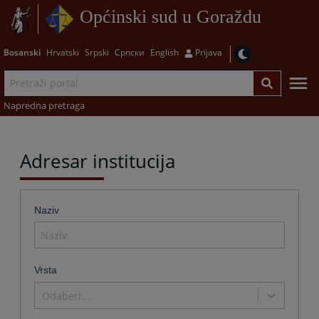
Općinski sud u Goraždu
Bosanski
Hrvatski
Srpski
Српски
English
Prijava
Napredna pretraga
Adresar institucija
Naziv
Vrsta
Odaberi...