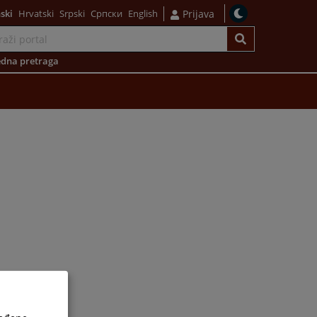
ski
Hrvatski
Srpski
Српски
English
Prijava
dna pretraga