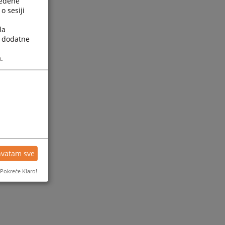
ređene
o sesiji
la
a dodatne
.
ijesti
hvatam sve
Pokreće Klaro!