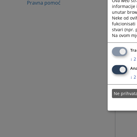
Ova web stra
Pravna pomoć
informacije 
unutar brows
Neke od ovi
fukcionisat
stvari (npr.
Na ovom mjes
Tra
↓
2
Ana
↓
2
Ne prihva