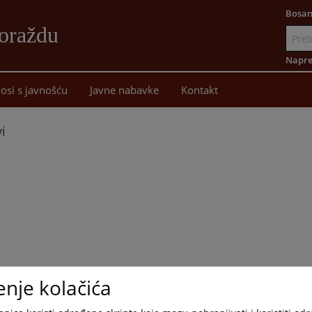
Bosan
oraždu
Idi
na
Napre
sadržaj
osi s javnošću
Javne nabavke
Kontakt
i
enje kolačića