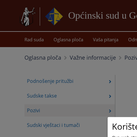
Općinski sud u G
Rad suda
Oglasna ploča
Vaša pitanja
Odn
Poziv
Oglasna ploča
Važne informacije
Podnošenje pritužbi
Sudske takse
Pozivi
Korišt
Sudski vještaci i tumači