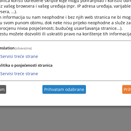
nica koristi određene skripte koje mogu pohranjivati i koristiti od
iz vašeg browsera i vašeg uređaja (npr. IP adresa uređaja, varijable 
era, ...).
h informacija su nam neophodne i bez njih web stranica ne bi mog
i u svom punom obimu, dok neke nisu prijeko neophodne a služe z
 procjenu nivoa posjećenosti, budućeg usavršavanja stranice...).
tu možete dozvoliti ili uskratiti pravo na korištenje tih informacija
nslation
(obavezna)
Servisi treće strane
Trenutno nema v
litika o posjećenosti stranica
Servisi treće strane
tam
Prihvatam odabrane
Pri