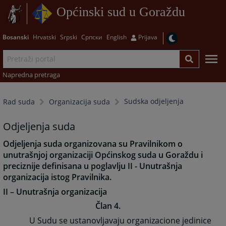
Općinski sud u Goraždu
Bosanski
Hrvatski
Srpski
Српски
English
Prijava
Napredna pretraga
Sudska odjeljenja
Rad suda
Organizacija suda
Odjeljenja suda
Odjeljenja suda organizovana su Pravilnikom o
unutrašnjoj organizaciji Općinskog suda u Goraždu i
preciznije definisana u poglavlju II - Unutrašnja
organizacija istog Pravilnika.
II – Unutrašnja organizacija
Član 4.
U Sudu se ustanovljavaju organizacione jedinice