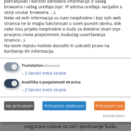
prvom stepenu u svim sporovima koji nastanu u toku i
pohranjivati i koristiti određene informacije iz vašeg
browsera i vašeg uređaja (npr. IP adresa uređaja, varijable o
povodom provodjenja stečaja, prinudnog poravnanja i
sesiji unutar browsera, ...).
redovne likvidacije.
Neke od ovih informacija su nam neophodne i bez njih web
Privredno odjeljenje ima rukovodioca koji je
stranica ne bi mogla fukcionisati u svom punom obimu, dok
za svoj rad odgovoran Predsjedniku suda.
neke nisu prijeko neophodne a služe za dodatne stvari (npr.
procjenu nivoa posjećenosti, budućeg usavršavanja
Član 11.
stranice...).
Prekršajno odjeljenje postupa u prvom
Na ovom mjestu možete dozvoliti ili uskratiti pravo na
stepenu u svim prekršajnim predmetima i odlučuje o
korištenje tih informacija.
zahtjevima za ponavljanje prekršajnog postupka i
drugim postupcima odredjenim zakonom.
Translation
(obavezna)
U prekršajnom odjeljenju radi dvoje sudija , te
↓
2
Servisi treće strane
tri namještenika.
Prekršajno odjeljenje ima rukovodioca koji je
Analitika o posjećenosti stranica
za rukovodjenje odjeljenjem odgovoran Predsjedniku
↓
2
Servisi treće strane
suda.
Ne prihvatam
Prihvatam odabrane
Prihvatam sve
Član 12 .
Pokreće Klaro!
Djelokrug rada Sudske uprave obuhvata :
- osigurava uslove za rad i poslovanje Suda,