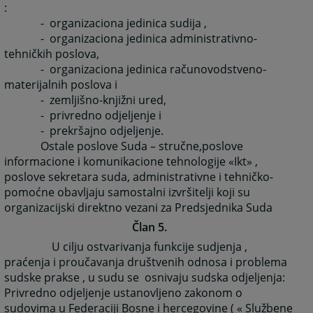
:
- organizaciona jedinica sudija ,
- organizaciona jedinica administrativno-
tehničkih poslova,
- organizaciona jedinica računovodstveno-
materijalnih poslova i
- zemljišno-knjižni ured,
- privredno odjeljenje i
- prekršajno odjeljenje.
Ostale poslove Suda – stručne,poslove
informacione i komunikacione tehnologije «Ikt» ,
poslove sekretara suda, administrativne i tehničko-
pomoćne obavljaju samostalni izvršitelji koji su
organizacijski direktno vezani za Predsjednika Suda
Član 5.
U cilju ostvarivanja funkcije sudjenja ,
praćenja i proučavanja društvenih odnosa i problema
sudske prakse , u sudu se osnivaju sudska odjeljenja:
Privredno odjeljenje ustanovljeno zakonom o
sudovima u Federaciji Bosne i hercegovine ( « Službene