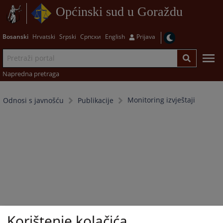
Općinski sud u Goraždu
Bosanski
Hrvatski
Srpski
Српски
English
Prijava
Napredna pretraga
Monitoring izvještaji
Odnosi s javnošću
Publikacije
Korištenje kolačića