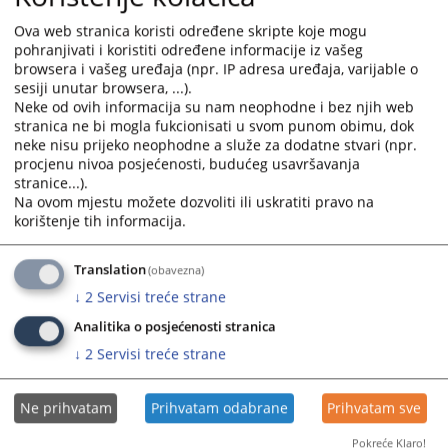
Ova web stranica koristi određene skripte koje mogu
pohranjivati i koristiti određene informacije iz vašeg
browsera i vašeg uređaja (npr. IP adresa uređaja, varijable o
sesiji unutar browsera, ...).
Neke od ovih informacija su nam neophodne i bez njih web
stranica ne bi mogla fukcionisati u svom punom obimu, dok
Trenutno nema vijesti
neke nisu prijeko neophodne a služe za dodatne stvari (npr.
procjenu nivoa posjećenosti, budućeg usavršavanja
stranice...).
Na ovom mjestu možete dozvoliti ili uskratiti pravo na
korištenje tih informacija.
Translation
(obavezna)
↓
2
Servisi treće strane
Analitika o posjećenosti stranica
↓
2
Servisi treće strane
Ne prihvatam
Prihvatam odabrane
Prihvatam sve
Pokreće Klaro!