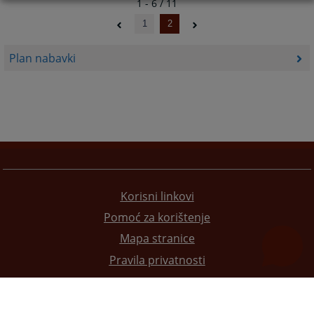
1 - 6 / 11
1
2
Plan nabavki
Korisni linkovi
Pomoć za korištenje
Mapa stranice
Pravila privatnosti