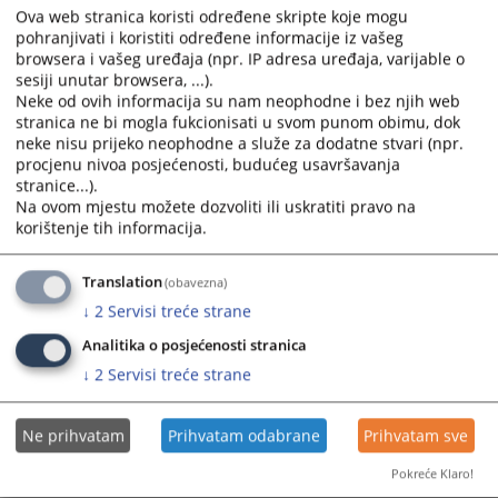
Plan nabavki za 2026. godinu
Ova web stranica koristi određene skripte koje mogu
and
and
pohranjivati i koristiti određene informacije iz vašeg
03.02.2026.
select
select
browsera i vašeg uređaja (npr. IP adresa uređaja, varijable o
a
a
sesiji unutar browsera, ...).
Izmjena i dopuna Plana nabavki za 2025. godinu od
date.
date.
Neke od ovih informacija su nam neophodne i bez njih web
15.08.2025. godine
Press
Press
stranica ne bi mogla fukcionisati u svom punom obimu, dok
15.08.2025.
the
the
neke nisu prijeko neophodne a služe za dodatne stvari (npr.
procjenu nivoa posjećenosti, budućeg usavršavanja
question
question
stranice...).
Izmjena/dopuna Plana nabavki za 2025. godinu
mark
mark
Na ovom mjestu možete dozvoliti ili uskratiti pravo na
01.06.2025.
key
key
korištenje tih informacija.
to
to
Plan javnih nabavki za 2025. godinu
get
get
27.02.2025.
Translation
(obavezna)
the
the
↓
2
Servisi treće strane
keyboard
keyboard
shortcuts
shortcuts
Analitika o posjećenosti stranica
for
for
↓
2
Servisi treće strane
changing
changing
dates.
dates.
Ne prihvatam
Prihvatam odabrane
Prihvatam sve
Pokreće Klaro!