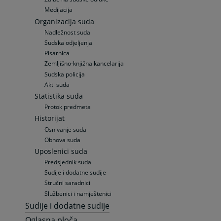
Medijacija
Organizacija suda
Nadležnost suda
Sudska odjeljenja
Pisarnica
Zemljišno-knjižna kancelarija
Sudska policija
Akti suda
Statistika suda
Protok predmeta
Historijat
Osnivanje suda
Obnova suda
Uposlenici suda
Predsjednik suda
Sudije i dodatne sudije
Stručni saradnici
Službenici i namještenici
Sudije i dodatne sudije
Oglasna ploča