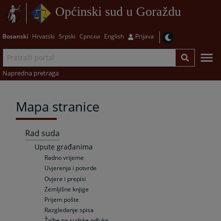
Općinski sud u Goraždu
Bosanski
Hrvatski
Srpski
Српски
English
Prijava
Napredna pretraga
Mapa stranice
Rad suda
Upute građanima
Radno vrijeme
Uvjerenja i potvrde
Ovjere i prepisi
Zemljišne knjige
Prijem pošte
Razgledanje spisa
Žalbe na sudske odluke