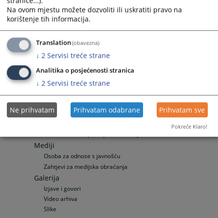
stranice...).
Često postavljana pitanja
Na ovom mjestu možete dozvoliti ili uskratiti pravo na
Često postavljana pitanja
korištenje tih informacija.
Specifična pitanja
Zemljišno-knjižni izvadak
Translation
(obavezna)
Odnosi s javnošću
↓
2
Servisi treće strane
Vijesti
Analitika o posjećenosti stranica
Aktuelnosti
Saopćenja za javnost
↓
2
Servisi treće strane
Zahtjev za intervju
Publikacije
Ne prihvatam
Prihvatam odabrane
Prihvatam sve
Interni izvještaji
Monitoring izvještaji
Pokreće Klaro!
Zakon o slobodi pristupa informacijama
Mediji
Osoba za odnose s javnošću
Zahtjevi za medijska obraćanja
Galerija
Izjave i govori
Video arhiva
Slike