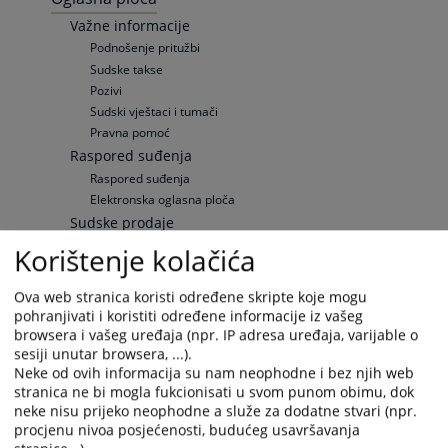
Važne informacije
Podnošenje pritužbi
Sudske takse
Pozivi
Sudski vještaci i tumači
Pravna pomoć
Raspored suđenja
Raspored suđenja
Elektronska oglasna ploča
Sudske prodaje
Sudske prodaje
Korištenje kolačića
Upražnjene pozicije
Opće informacije
Ova web stranica koristi određene skripte koje mogu
Objavljene pozicije
pohranjivati i koristiti određene informacije iz vašeg
Privredno odjeljenje
browsera i vašeg uređaja (npr. IP adresa uređaja, varijable o
sesiji unutar browsera, ...).
Rješenja o registraciji
Neke od ovih informacija su nam neophodne i bez njih web
Rješenja o brisanju
stranica ne bi mogla fukcionisati u svom punom obimu, dok
Stečaj i likvidacija
neke nisu prijeko neophodne a služe za dodatne stvari (npr.
Vaša pitanja
procjenu nivoa posjećenosti, budućeg usavršavanja