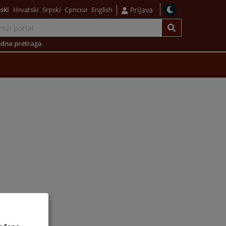
ski
Hrvatski
Srpski
Српски
English
Prijava
dna pretraga