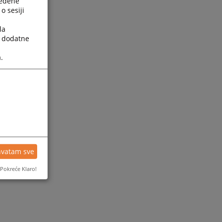
ređene
o sesiji
la
a dodatne
.
ijesti
hvatam sve
Pokreće Klaro!