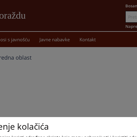
Bosan
oraždu
Idi
na
Napre
sadržaj
osi s javnošću
Javne nabavke
Kontakt
redna oblast
enje kolačića