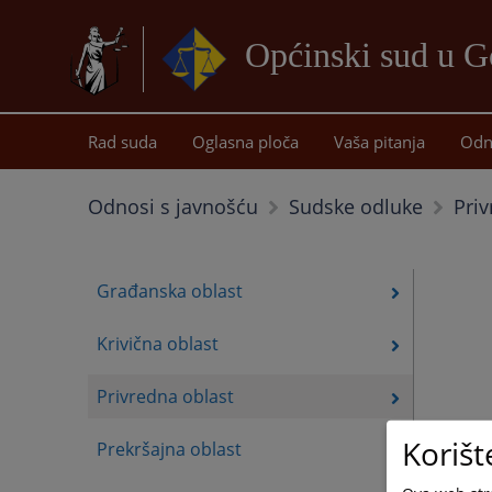
Općinski sud u G
Rad suda
Oglasna ploča
Vaša pitanja
Odn
Priv
Odnosi s javnošću
Sudske odluke
Građanska oblast
Krivična oblast
Privredna oblast
Korišt
Prekršajna oblast