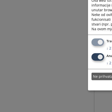
Ova web stra
informacije 
unutar brows
Neke od ovi
fukcionisat
stvari (npr.
Na ovom mjes
Tra
↓
2
Ana
↓
2
Ne prihva