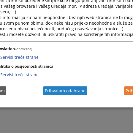
nica koristi određene skripte koje mogu pohranjivati i koristiti od
iz vašeg browsera i vašeg uređaja (npr. IP adresa uređaja, varijable 
era, ...).
h informacija su nam neophodne i bez njih web stranica ne bi mog
i u svom punom obimu, dok neke nisu prijeko neophodne a služe z
 procjenu nivoa posjećenosti, budućeg usavršavanja stranice...).
tu možete dozvoliti ili uskratiti pravo na korištenje tih informacija
nslation
(obavezna)
Servisi treće strane
Trenutno nema v
litika o posjećenosti stranica
Servisi treće strane
tam
Prihvatam odabrane
Pri