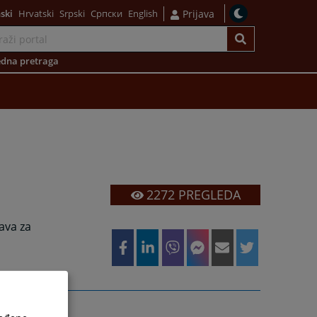
ski
Hrvatski
Srpski
Српски
English
Prijava
dna pretraga
2272
PREGLEDA
ava za