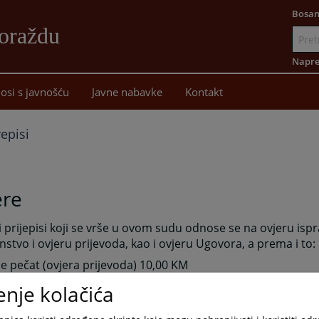
Bosan
oraždu
Idi
na
Napre
sadržaj
osi s javnošću
Javne nabavke
Kontakt
repisi
ere
i prijepisi koji se vrše u ovom sudu odnose se na ovjeru ispr
nstvo i ovjeru prijevoda, kao i ovjeru Ugovora, a prema i to:
le pečat (ovjera prijevoda) 10,00 KM
enje kolačića