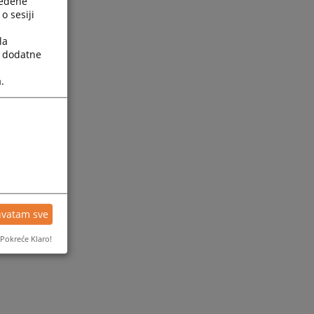
ređene
o sesiji
la
a dodatne
.
hvatam sve
Pokreće Klaro!