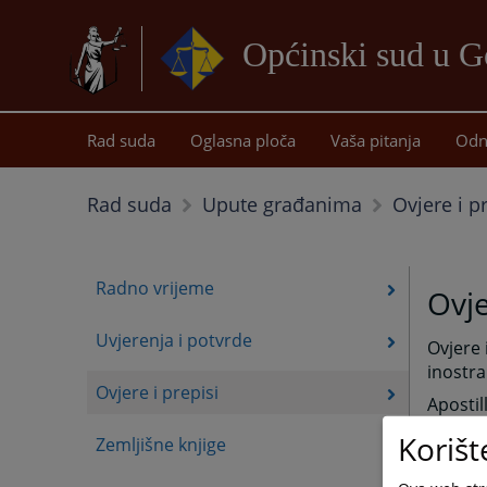
Općinski sud u G
Rad suda
Oglasna ploča
Vaša pitanja
Odn
Ovjere i p
Rad suda
Upute građanima
Radno vrijeme
Ovj
Uvjerenja i potvrde
Ovjere 
inostra
Ovjere i prepisi
Apostil
Korišt
Zemljišne knjige