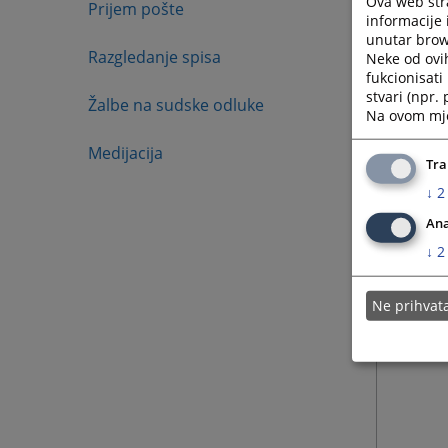
Ova web stra
Prijem pošte
informacije 
unutar brows
Razgledanje spisa
Neke od ovi
fukcionisat
stvari (npr.
Žalbe na sudske odluke
Na ovom mjes
Medijacija
Tra
↓
2
Ana
↓
2
Ne prihva