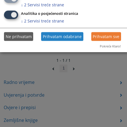
↓
2
Servisi treće strane
Analitika o posjećenosti stranica
↓
2
Servisi treće strane
Ne prihvatam
Prihvatam odabrane
Prihvatam sve
Pokreće Klaro!
1 - 1 / 1
1
Radno vrijeme
Uvjerenja i potvrde
Ovjere i prepisi
Zemljišne knjige