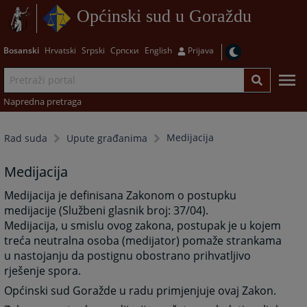
Općinski sud u Goraždu
Bosanski
Hrvatski
Srpski
Српски
English
Prijava
Napredna pretraga
Medijacija
Rad suda
Upute građanima
Medijacija
Medijacija je definisana Zakonom o postupku
medijacije (Službeni glasnik broj: 37/04).
Medijacija, u smislu ovog zakona, postupak je u kojem
treća neutralna osoba (medijator) pomaže strankama
u nastojanju da postignu obostrano prihvatljivo
rješenje spora.
Općinski sud Goražde u radu primjenjuje ovaj Zakon.