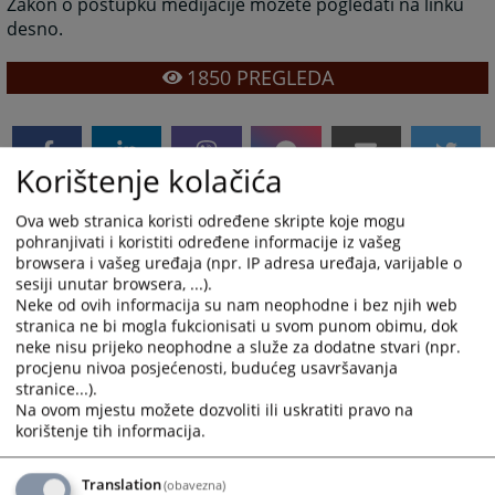
Zakon o postupku medijacije možete pogledati na linku
desno.
1850
PREGLEDA
Korištenje kolačića
Prateći dokumenti
Ova web stranica koristi određene skripte koje mogu
pohranjivati i koristiti određene informacije iz vašeg
browsera i vašeg uređaja (npr. IP adresa uređaja, varijable o
Zakon o postupku medijacije
sesiji unutar browsera, ...).
Neke od ovih informacija su nam neophodne i bez njih web
stranica ne bi mogla fukcionisati u svom punom obimu, dok
neke nisu prijeko neophodne a služe za dodatne stvari (npr.
procjenu nivoa posjećenosti, budućeg usavršavanja
stranice...).
Na ovom mjestu možete dozvoliti ili uskratiti pravo na
korištenje tih informacija.
Translation
(obavezna)