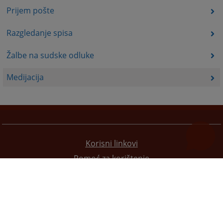
Prijem pošte
Razgledanje spisa
Žalbe na sudske odluke
Medijacija
Korisni linkovi
Pomoć za korištenje
Mapa stranice
Pravila privatnosti