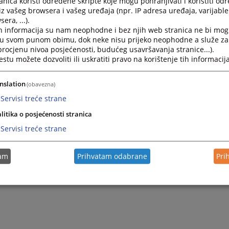
nica koristi određene skripte koje mogu pohranjivati i koristiti od
iz vašeg browsera i vašeg uređaja (npr. IP adresa uređaja, varijable 
era, ...).
2025.
ODLUKA o pokretanju postupka javne nabavke 2025. - na
h informacija su nam neophodne i bez njih web stranica ne bi mog
i u svom punom obimu, dok neke nisu prijeko neophodne a služe z
 procjenu nivoa posjećenosti, budućeg usavršavanja stranice...).
2025.
Odluka o izboru najpovoljnijeg ponuđača za nabavku r
tu možete dozvoliti ili uskratiti pravo na korištenje tih informacija
nslation
(obavezna)
2025.
Obavještenje o nepostojanju sukoba interesa
Servisi treće strane
litika o posjećenosti stranica
Servisi treće strane
tam
Prihvatam odabrane
Pri