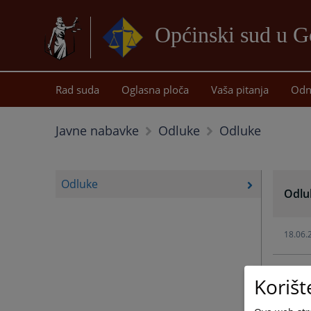
Općinski sud u G
Rad suda
Oglasna ploča
Vaša pitanja
Odn
Odluke
Javne nabavke
Odluke
Odluke
Odlu
18.06.
26.05.
Korišt
07.10.