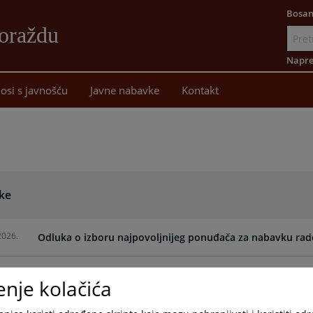
Bosan
oraždu
Idi
na
Napre
sadržaj
osi s javnošću
Javne nabavke
Kontakt
ke
2026.
Odluka o izboru najpovoljnijeg ponuđača za nabavku ra
2026.
Odluka o pokretanju postupka javne nabavke - rekonstru
enje kolačića
2025.
Izabran najpovoljniji ponuđač za nabavku roba "Nabavka