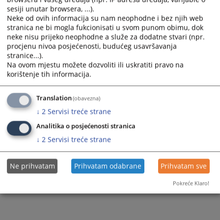
sesiji unutar browsera, ...).
Zapamti me
Neke od ovih informacija su nam neophodne i bez njih web
stranica ne bi mogla fukcionisati u svom punom obimu, dok
Prijava
neke nisu prijeko neophodne a služe za dodatne stvari (npr.
procjenu nivoa posjećenosti, budućeg usavršavanja
stranice...).
Zaboravili ste lozinku?
Na ovom mjestu možete dozvoliti ili uskratiti pravo na
Želite postati član?
korištenje tih informacija.
Translation
(obavezna)
↓
2
Servisi treće strane
Analitika o posjećenosti stranica
↓
2
Servisi treće strane
Ne prihvatam
Prihvatam odabrane
Prihvatam sve
Pokreće Klaro!