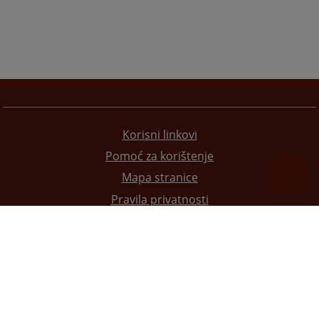
Korisni linkovi
Pomoć za korištenje
Mapa stranice
Pravila privatnosti
Redizajn web stranice je finansirala Evropska unija. Za njen sadržaj isključivo je odgovorno
Visoko sudsko i tužilačko vijeće BiH i ona ne odražava nužno stavove Evropske unije.