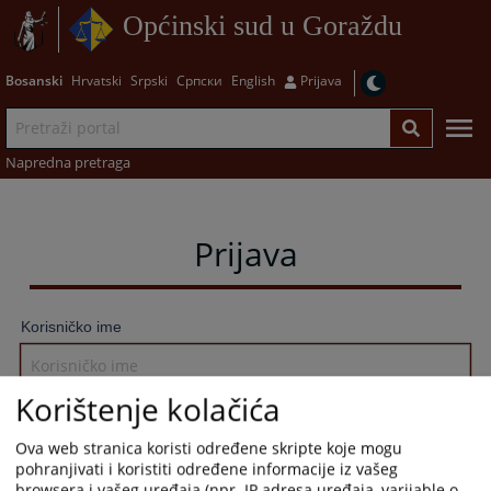
Općinski sud u Goraždu
Bosanski
Hrvatski
Srpski
Српски
English
Prijava
Napredna pretraga
Prijava
Korisničko ime
Korištenje kolačića
Lozinka
Ova web stranica koristi određene skripte koje mogu
pohranjivati i koristiti određene informacije iz vašeg
browsera i vašeg uređaja (npr. IP adresa uređaja, varijable o