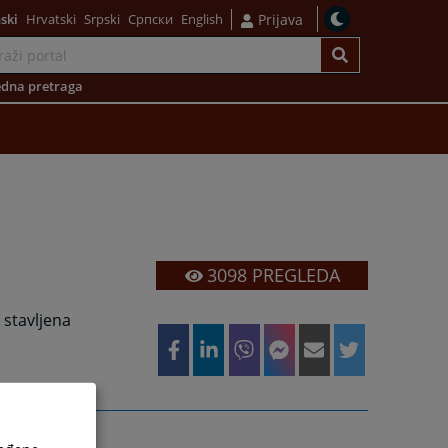
ski
Hrvatski
Srpski
Српски
English
Prijava
dna pretraga
3098
PREGLEDA
 stavljena