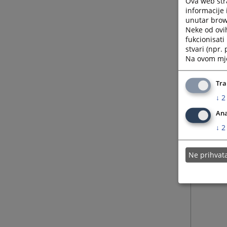
Ova web stra
informacije 
unutar brows
Neke od ovi
fukcionisat
stvari (npr.
Na ovom mjes
Tra
↓
2
Ana
↓
2
Ne prihva