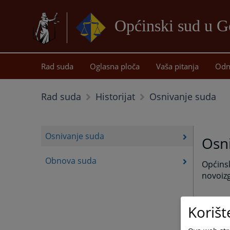
Općinski sud u G
Rad suda
Oglasna ploča
Vaša pitanja
Odn
Osnivanje suda
Rad suda
Historijat
Osnivanje suda
Osn
Obnova suda
Općinsk
novoizg
Korišt