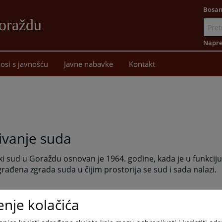
Bosan
oraždu
Idi
na
Napre
sadržaj
osi s javnošću
Javne nabavke
Kontakt
ivanje suda
i sud u Goraždu osnovan je 1964. godine, kada je u funkciju
rađena zgrada suda u čijim prostorija se sud i sada nalazi.
enje kolačića