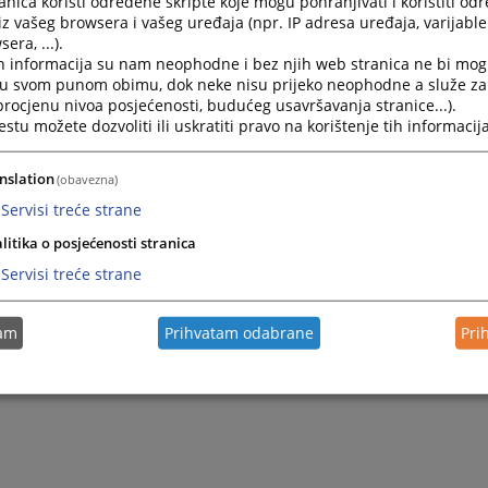
nica koristi određene skripte koje mogu pohranjivati i koristiti od
iz vašeg browsera i vašeg uređaja (npr. IP adresa uređaja, varijable 
era, ...).
h informacija su nam neophodne i bez njih web stranica ne bi mog
i u svom punom obimu, dok neke nisu prijeko neophodne a služe z
 procjenu nivoa posjećenosti, budućeg usavršavanja stranice...).
tu možete dozvoliti ili uskratiti pravo na korištenje tih informacija
nslation
(obavezna)
Servisi treće strane
litika o posjećenosti stranica
Servisi treće strane
tam
Prihvatam odabrane
Pri