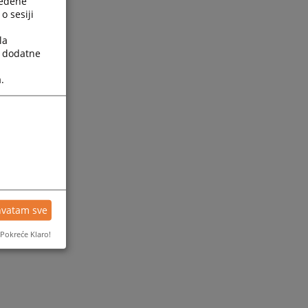
ređene
o sesiji
la
a dodatne
.
hvatam sve
Pokreće Klaro!