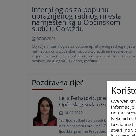
Interni oglas za popunu
upražnjenog radnog mjesta
namještenika u Općinskom
sudu u Goraždu
07.08.2026.
Objavljen Interni oglas za popunu upražnjenog radnog mjesta
namještenika u Općinskom sudu u Goraždu na neodređeno
vrijeme za radno mjesto Viši referent za operativno – tehničk
poslove (daktilograf), 1 (jedan) izvršilac.
Pozdravna riječ
Korišt
Lejla Ferhatović, predsjednica
Ova web stra
Općinskog suda u Goraždu
informacije 
unutar brows
14.02.2022.
Neke od ovi
“Svi ljudi rođeni su slobodni, sa jednakim
fukcionisat
dostojanstvom i pravima”. Opća deklaracija o
stvari (npr.
ljudskim pravima Pravedan, efikasan i
Na ovom mjes