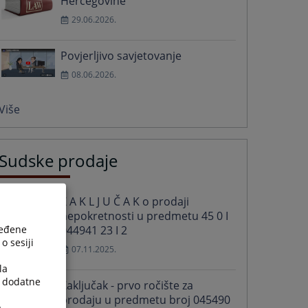
Hercegovine
29.06.2026.
Povjerljivo savjetovanje
08.06.2026.
Više
Sudske prodaje
Z A K L J U Č A K o prodaji
nepokretnosti u predmetu 45 0 I
ređene
044941 23 I 2
o sesiji
07.11.2025.
la
a dodatne
Zaključak - prvo ročište za
prodaju u predmetu broj 045490
.