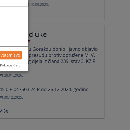
10.09.2025.
Sudske odluke
Općinski sud u Goraždu donio i javno objavio
prvostepenu presudu protiv optužene M. V.
hvatam sve
zbog krivičnog djela iz člana 239. stav 3. KZ F
Pokreće Klaro!
BiH
28.01.2026.
45 0 P 047503 24 P od 26.12.2024. godine
30.12.2025.
Više