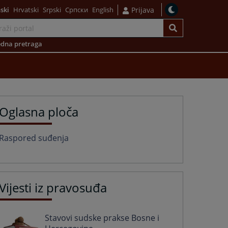
ski
Hrvatski
Srpski
Српски
English
Prijava
dna pretraga
Oglasna ploča
Raspored suđenja
Vijesti iz pravosuđa
Stavovi sudske prakse Bosne i