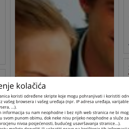
e
enje kolačića
nica koristi određene skripte koje mogu pohranjivati i koristiti od
iz vašeg browsera i vašeg uređaja (npr. IP adresa uređaja, varijable 
era, ...).
h informacija su nam neophodne i bez njih web stranica ne bi mog
i u svom punom obimu, dok neke nisu prijeko neophodne a služe z
 procjenu nivoa posjećenosti, budućeg usavršavanja stranice...).
tu možete dozvoliti ili uskratiti pravo na korištenje tih informacija