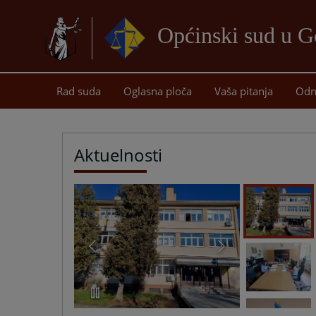
Općinski sud u G
Rad suda
Oglasna ploča
Vaša pitanja
Odn
Aktuelnosti