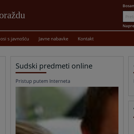
Bosan
oraždu
Idi
na
Napre
sadržaj
osi s javnošću
Javne nabavke
Kontakt
Sudski predmeti online
Pristup putem Interneta