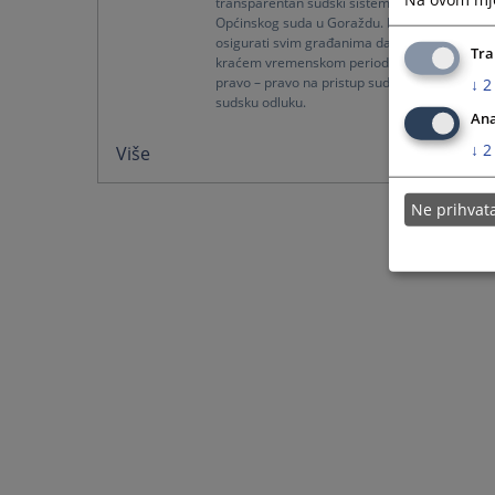
transparentan sudski sistem, vizija je
Općinskog suda u Goraždu. Njegova misija je
osigurati svim građanima da što brže, u što
Tra
kraćem vremenskom periodu, ostvare svoje
pravo – pravo na pristup sudu i kvalitetnu
↓
2
sudsku odluku.
Ana
↓
2
Više
Ne prihva