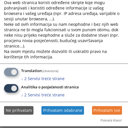
Ova web stranica koristi određene skripte koje mogu
pohranjivati i koristiti određene informacije iz vašeg
browsera i vašeg uređaja (npr. IP adresa uređaja, varijable o
sesiji unutar browsera, ...).
Neke od ovih informacija su nam neophodne i bez njih web
stranica ne bi mogla fukcionisati u svom punom obimu, dok
neke nisu prijeko neophodne a služe za dodatne stvari (npr.
Trenutno nema vijesti
procjenu nivoa posjećenosti, budućeg usavršavanja
stranice...).
Na ovom mjestu možete dozvoliti ili uskratiti pravo na
korištenje tih informacija.
Translation
(obavezna)
↓
2
Servisi treće strane
Analitika o posjećenosti stranica
↓
2
Servisi treće strane
Ne prihvatam
Prihvatam odabrane
Prihvatam sve
Pokreće Klaro!