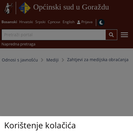
Općinski sud u Goraždu
Bosanski
Hrvatski
Srpski
Српски
English
Prijava
Napredna pretraga
Zahtjevi za medijska obraćanja
Odnosi s javnošću
Mediji
Korištenje kolačića