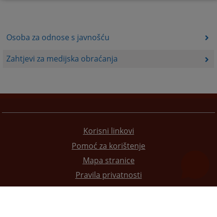
Osoba za odnose s javnošću
Zahtjevi za medijska obraćanja
Korisni linkovi
Pomoć za korištenje
Mapa stranice
Pravila privatnosti